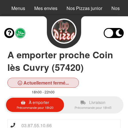
Menus
Mes envies
Nos Pizzas junior
Nos Piz
A emporter proche Coin
lès Cuvry (57420)
Actuellement fermé...
18h00 - 22h00
À emporter
Livraison
Précommande pour 18h20
Précommande pour 18h45
03.87.55.10.66