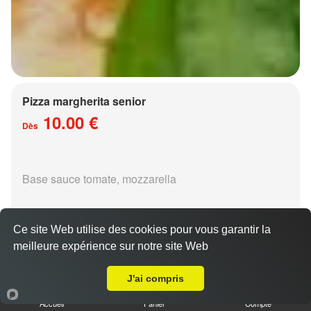
Pizza margherita senior
10.00 €
Dès
Base sauce tomate, mozzarella
Ce site Web utilise des cookies pour vous garantir la
meilleure expérience sur notre site Web
A Emporter sur Ars sur Moselle
Pizza régina senior
J'ai compris
15.00 €
Dès
Accueil
Panier
Compte