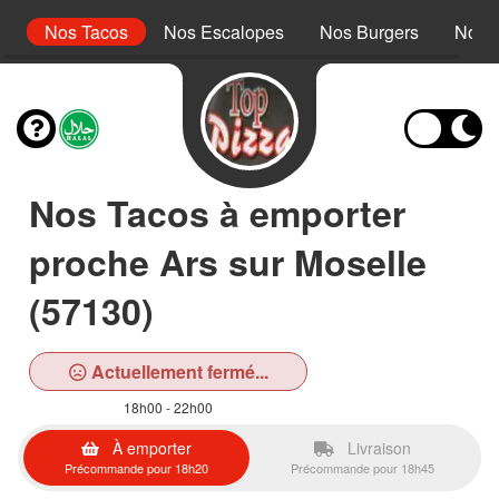
r
Nos Tacos
Nos Escalopes
Nos Burgers
Nos 
Nos Tacos à emporter
proche Ars sur Moselle
(57130)
Actuellement fermé...
18h00 - 22h00
À emporter
Livraison
Précommande pour 18h20
Précommande pour 18h45