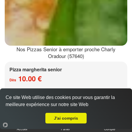
Nos Pizzas Senior à emporter proche Charly
Oradour (57640)
Pizza margherita senior
10.00 €
Dès
Ce site Web utilise des cookies pour vous garantir la
Base sauce tomate, mozzarella
meilleure expérience sur notre site Web
A Emporter sur Charly Oradour
J'ai compris
Accueil
Panier
Compte