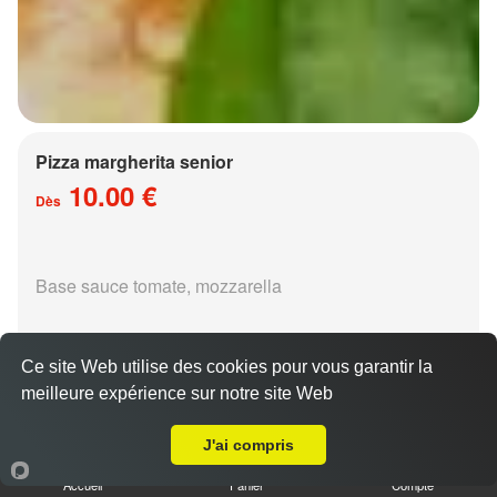
Pizza margherita senior
10.00 €
Dès
Base sauce tomate, mozzarella
Ce site Web utilise des cookies pour vous garantir la
meilleure expérience sur notre site Web
A Emporter sur Chesny
Pizza régina senior
J'ai compris
15.00 €
Dès
Accueil
Panier
Compte