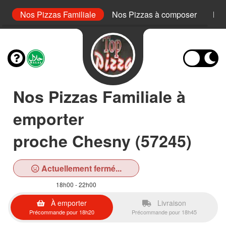
or
Nos Pizzas Familiale
Nos Pizzas à composer
Nos
Nos Pizzas Familiale à
emporter
proche Chesny (57245)
Actuellement fermé...
18h00 - 22h00
À emporter
Livraison
Précommande pour 18h20
Précommande pour 18h45