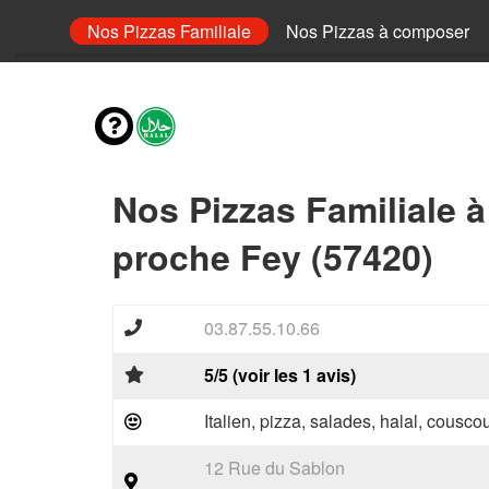
 Senior
Nos Pizzas Familiale
Nos Pizzas à composer
Nos Pizzas Familiale 
proche Fey (57420)
03.87.55.10.66
5/5 (voir les 1 avis)
Italien, pizza, salades, halal, couscou
12 Rue du Sablon