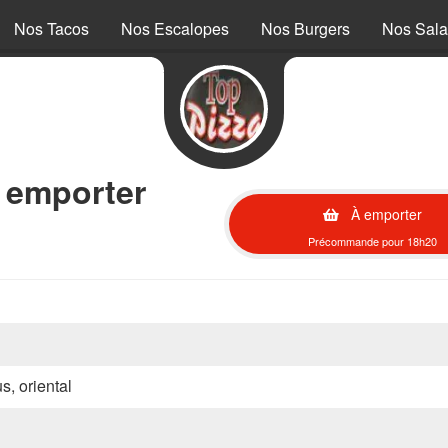
Nos Tacos
Nos Escalopes
Nos Burgers
Nos Sal
à emporter
À emporter
Précommande pour 18h20
s, oriental