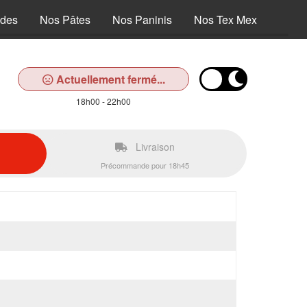
ades
Nos Pâtes
Nos Paninis
Nos Tex Mex
Nos D
Actuellement fermé...
18h00 - 22h00
Livraison
Précommande pour 18h45