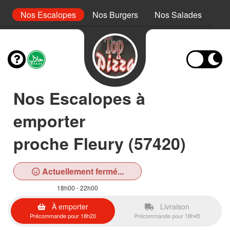
s
Nos Escalopes
Nos Burgers
Nos Salades
No
Nos Escalopes à
emporter
proche Fleury (57420)
Actuellement fermé...
18h00 - 22h00
À emporter
Livraison
Précommande pour 18h20
Précommande pour 18h45