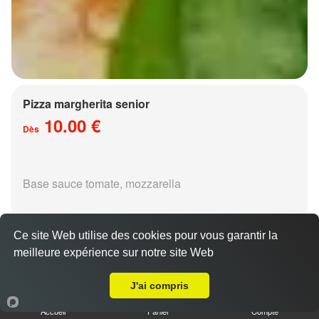
Pizza margherita senior
10.00 €
Dès
Base sauce tomate, mozzarella
Ce site Web utilise des cookies pour vous garantir la
meilleure expérience sur notre site Web
A Emporter sur Fleury
Pizza régina senior
J'ai compris
15.00 €
Dès
Accueil
Panier
Compte