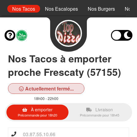
r
Nos Tacos
Nos Escalopes
Nos Burgers
Nos 
Nos Tacos à emporter
proche Frescaty (57155)
Actuellement fermé...
18h00 - 22h00
À emporter
Livraison
Précommande pour 18h20
Précommande pour 18h45
03.87.55.10.66