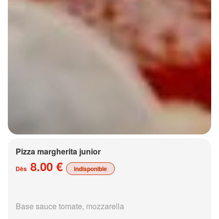
Pizza margherita junior
8.00 €
Dès
indisponible
Base sauce tomate, mozzarella