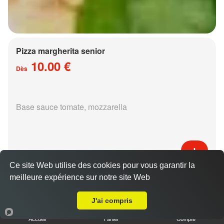
Pizza margherita senior
10.00 €
Dès
Base sauce tomate, mozzarella
Ce site Web utilise des cookies pour vous garantir la
Pizza régina senior
meilleure expérience sur notre site Web
A Emporter sur Frescaty
15.00 €
Dès
J'ai compris
Accueil
Panier
Compte