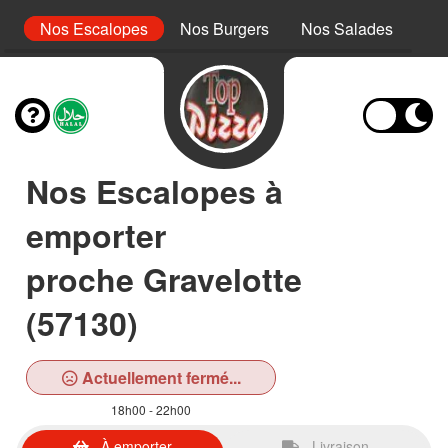
s
Nos Escalopes
Nos Burgers
Nos Salades
No
Nos Escalopes à
emporter
proche Gravelotte
(57130)
Actuellement fermé...
18h00 - 22h00
À emporter
Livraison