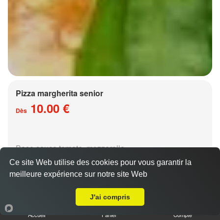
Pizza margherita senior
10.00 €
Dès
Base sauce tomate, mozzarella
Ce site Web utilise des cookies pour vous garantir la
meilleure expérience sur notre site Web
A Emporter sur Gravelotte
J'ai compris
Accueil
Panier
Compte
Pizza régina senior