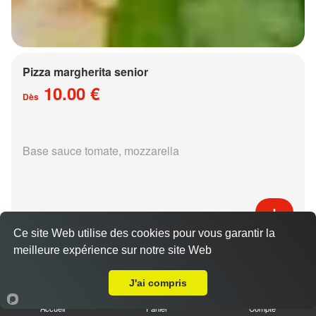
Pizza margherita senior
10.00 €
Dès
Base sauce tomate, mozzarella
Ce site Web utilise des cookies pour vous garantir la
Pizza régina senior
meilleure expérience sur notre site Web
A Emporter sur Jury
15.00 €
Dès
J'ai compris
Accueil
Panier
Compte