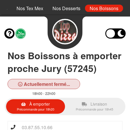
inis
Nos Tex Mex
Nos Desserts
Nos Boissons
Nos Boissons à emporter
proche Jury (57245)
Actuellement fermé...
18h00 - 22h00
À emporter
Livraison
Précommande pour 18h20
Précommande pour 18h45
03.87.55.10.66