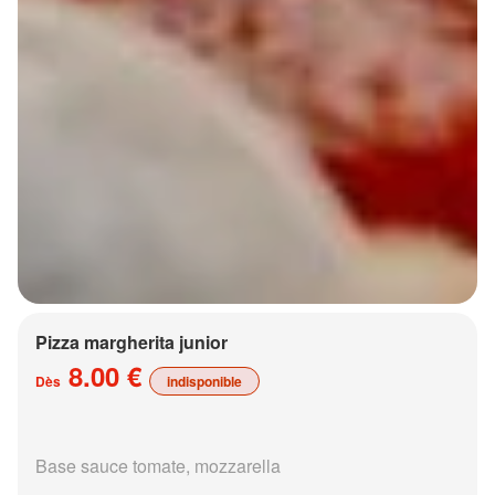
Pizza margherita junior
8.00 €
Dès
indisponible
Base sauce tomate, mozzarella