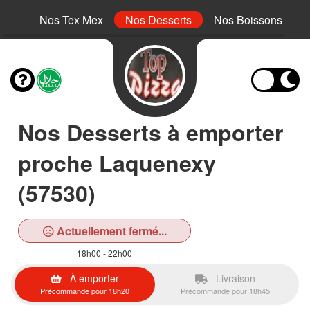
inis
Nos Tex Mex
Nos Desserts
Nos Boissons
Nos Desserts à emporter
proche Laquenexy
(57530)
Actuellement fermé...
18h00 - 22h00
À emporter
Livraison
Précommande pour 18h20
Précommande pour 18h45