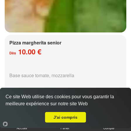
Pizza margherita senior
10.00 €
Dès
Base sauce tomate, mozzarella
Ce site Web utilise des cookies pour vous garantir la
meilleure expérience sur notre site Web
A Emporter sur Laquenexy
Pizza régina senior
J'ai compris
15.00 €
Dès
Accueil
Panier
Compte