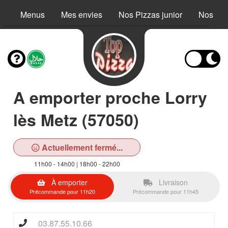
Menus
Mes envies
Nos Pizzas junior
Nos Piz
A emporter proche Lorry
lès Metz (57050)
Actuellement fermé...
11h00 - 14h00 | 18h00 - 22h00
À emporter
Livraison
Précommande pour 11h20
Précommande pour 11h45
03.87.55.10.66