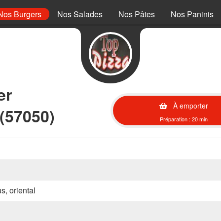
Nos Burgers
Nos Salades
Nos Pâtes
Nos Paninis
er
À emporter
 (57050)
Préparation : 20 min
s, oriental