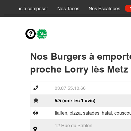
Nos Pizzas à composer
Nos Tacos
Nos Escalopes
Nos Burgers à emport
proche Lorry lès Metz
03.87.55.10.66
5/5 (voir les 1 avis)
Italien, pizza, salades, halal, couscou
12 Rue du Sablon