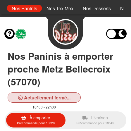
s
Nos Paninis
Nos Tex Mex
Nos Desserts
Nos 
Nos Paninis à emporter
proche Metz Bellecroix
(57070)
Actuellement fermé...
18h00 - 22h00
À emporter
Livraison
Précommande pour 18h20
Précommande pour 18h45