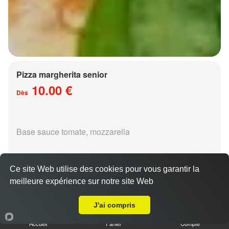
Pizza margherita senior
10.00 €
Dès
Base sauce tomate, mozzarella
Ce site Web utilise des cookies pour vous garantir la
meilleure expérience sur notre site Web
A Emporter sur Metz Bellecroix
Pizza régina senior
J'ai compris
15.00 €
Dès
Accueil
Panier
Compte