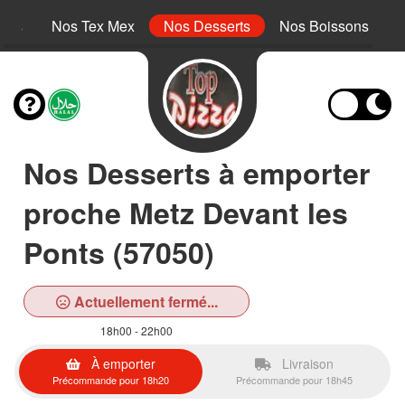
inis
Nos Tex Mex
Nos Desserts
Nos Boissons
Nos Desserts à emporter
proche Metz Devant les
Ponts (57050)
Actuellement fermé...
18h00 - 22h00
À emporter
Livraison
Précommande pour 18h20
Précommande pour 18h45