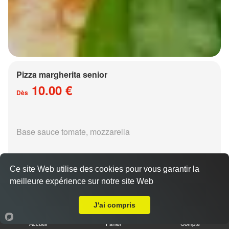
Pizza margherita senior
10.00 €
Dès
Base sauce tomate, mozzarella
Ce site Web utilise des cookies pour vous garantir la
meilleure expérience sur notre site Web
A Emporter sur Metz Devant les Ponts
Pizza régina senior
J'ai compris
15.00 €
Dès
Accueil
Panier
Compte