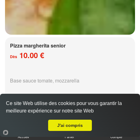
Pizza margherita senior
10.00 €
Dès
Base sauce tomate, mozzarella
Ce site Web utilise des cookies pour vous garantir la
meilleure expérience sur notre site Web
A Emporter sur Metz Magny
Pizza régina senior
J'ai compris
15.00 €
Dès
Accueil
Panier
Compte