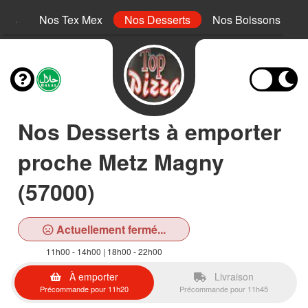
inis
Nos Tex Mex
Nos Desserts
Nos Boissons
Nos Desserts à emporter
proche Metz Magny
(57000)
Actuellement fermé...
11h00 - 14h00 | 18h00 - 22h00
À emporter
Livraison
Précommande pour 11h20
Précommande pour 11h45