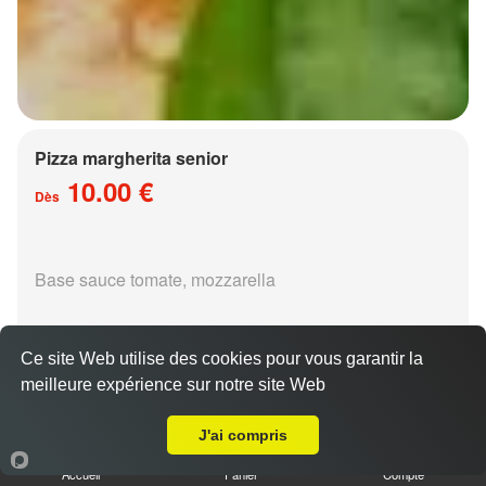
Pizza margherita senior
10.00 €
Dès
Base sauce tomate, mozzarella
Ce site Web utilise des cookies pour vous garantir la
meilleure expérience sur notre site Web
A Emporter sur Metz Centre
Pizza régina senior
J'ai compris
15.00 €
Dès
Accueil
Panier
Compte