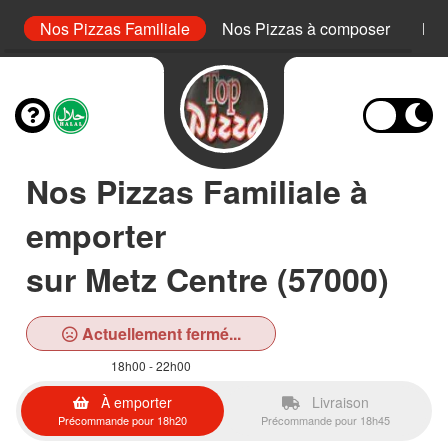
or
Nos Pizzas Familiale
Nos Pizzas à composer
Nos
Nos Pizzas Familiale à
emporter
sur Metz Centre (57000)
Actuellement fermé...
18h00 - 22h00
À emporter
Livraison
Précommande pour 18h20
Précommande pour 18h45