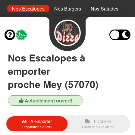
s
Nos Escalopes
Nos Burgers
Nos Salades
No
Nos Escalopes à
emporter
proche Mey (57070)
Actuellement ouvert!
À emporter
Livraison
Préparation : 20 min
Livraison : 30 à 45 mn