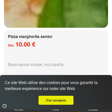
Pizza margherita senior
10.00 €
Dès
Base sauce tomate, mozzarella
Ce site Web utilise des cookies pour vous garantir la
meilleure expérience sur notre site Web
A Emporter sur Mey
Pizza régina senior
J'ai compris
15.00 €
Dès
Accueil
Panier
Compte