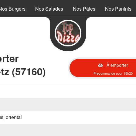
Nos Burgers
Nos Salades
Nos Pâtes
Nos Paninis
rter
À emporter
tz (57160)
Précommande pour 18h20
s, oriental