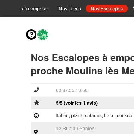
Nos Pizzas à composer
Nos Tacos
Nos Escalopes
Nos Escalopes à empo
proche Moulins lès Me
03.87.55.10.66
5/5 (voir les 1 avis)
Italien, pizza, salades, halal, couscou
12 Rue du Sablon