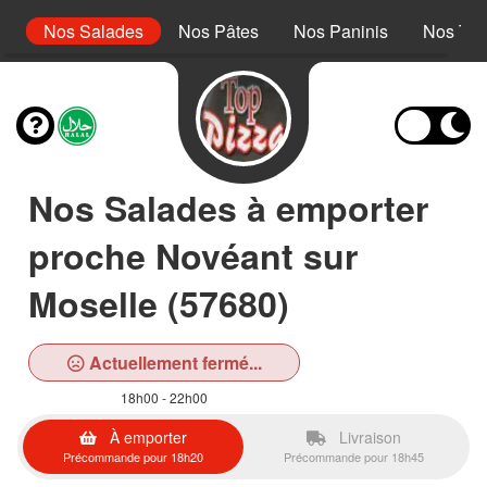
s
Nos Salades
Nos Pâtes
Nos Paninis
Nos Tex
Nos Salades à emporter
proche Novéant sur
Moselle (57680)
Actuellement fermé...
18h00 - 22h00
À emporter
Livraison
Précommande pour 18h20
Précommande pour 18h45