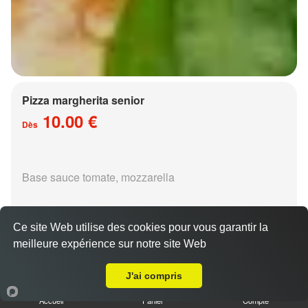
Pizza margherita senior
10.00 €
Dès
Base sauce tomate, mozzarella
Ce site Web utilise des cookies pour vous garantir la
meilleure expérience sur notre site Web
A Emporter sur Novéant sur Moselle
Pizza régina senior
J'ai compris
15.00 €
Dès
Accueil
Panier
Compte