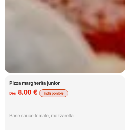
Pizza margherita junior
8.00 €
Dès
indisponible
Base sauce tomate, mozzarella