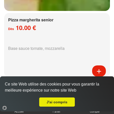
Pizza margherita senior
10.00 €
Dès
Base sauce tomate, mozzarella
Pizza régina senior
Ce site Web utilise des cookies pour vous garantir la
15.00 €
meilleure expérience sur notre site Web
Dès
Livraison sur Metz Corchade
J'ai compris
Accueil
Panier
Compte
Base sauce tomate, mozzarella, jambon,