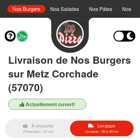
s
Nos Burgers
Nos Salades
Nos Pâtes
Nos Pan
Livraison de Nos Burgers
sur Metz Corchade
(57070)
Actuellement ouvert!
À emporter
Livraison
Préparation : 20 min
Livraison : 30 à 45 mn