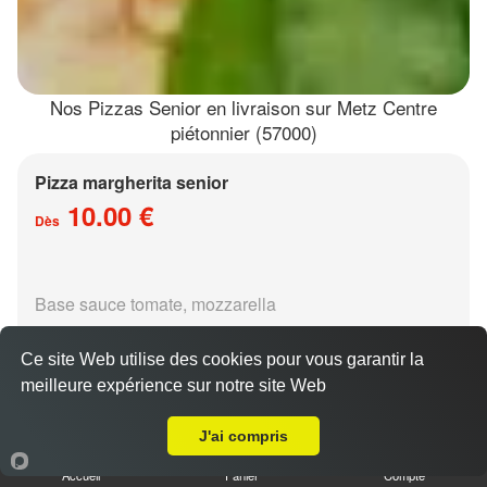
Nos Pizzas Senior en livraison sur Metz Centre
piétonnier (57000)
Pizza margherita senior
10.00 €
Dès
Base sauce tomate, mozzarella
Ce site Web utilise des cookies pour vous garantir la
meilleure expérience sur notre site Web
Livraison sur Metz Centre piétonnier
J'ai compris
Pizza régina senior
Accueil
Panier
Compte