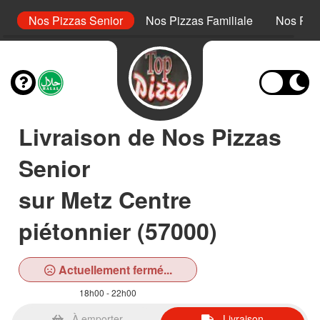
or
Nos Pizzas Senior
Nos Pizzas Familiale
Nos Piz
Livraison de Nos Pizzas
Senior
sur Metz Centre
piétonnier (57000)
Actuellement fermé...
18h00 - 22h00
À emporter
Livraison