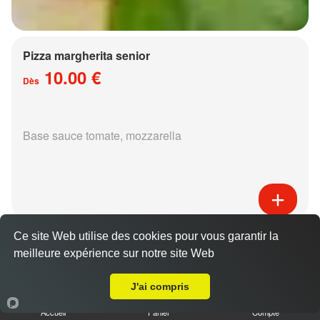
Pizza margherita senior
10.00 €
Dès
Base sauce tomate, mozzarella
Pizza régina senior
Ce site Web utilise des cookies pour vous garantir la
15.00 €
meilleure expérience sur notre site Web
Dès
Livraison sur Woippy
J'ai compris
Accueil
Panier
Compte
Base sauce tomate, mozzarella, jambon,