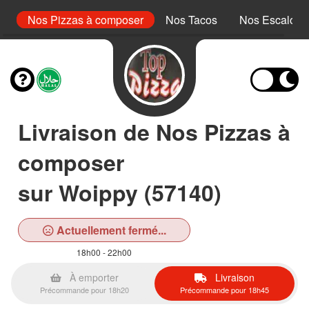
le
Nos Pizzas à composer
Nos Tacos
Nos Escalope
Livraison de Nos Pizzas à
composer
sur Woippy (57140)
Actuellement fermé...
18h00 - 22h00
À emporter
Livraison
Précommande pour 18h20
Précommande pour 18h45