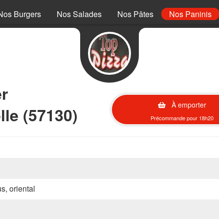
Nos Burgers
Nos Salades
Nos Pâtes
Nos Paninis
r
À emporter
le (57130)
Précommande pour 18h20
s, oriental