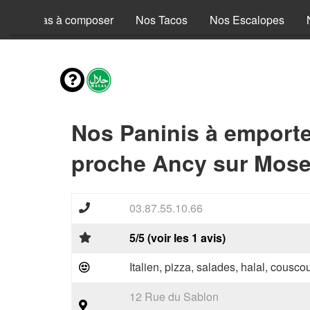
Nos Pizzas à composer
Nos Tacos
Nos Escalopes
Nos Paninis à emporte
proche Ancy sur Mosel
03.87.55.10.66
5/5 (voir les 1 avis)
Italien, pizza, salades, halal, couscou
12 Rue du Sablon