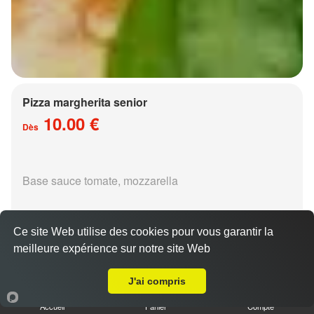
Pizza margherita senior
10.00 €
Dès
Base sauce tomate, mozzarella
Ce site Web utilise des cookies pour vous garantir la
meilleure expérience sur notre site Web
A Emporter sur Ancy sur Moselle
Pizza régina senior
J'ai compris
15.00 €
Dès
Accueil
Panier
Compte