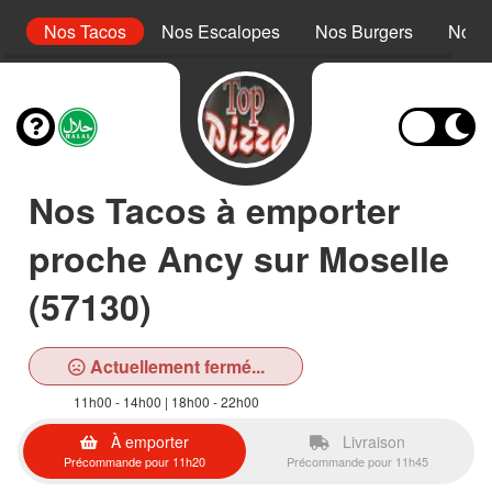
r
Nos Tacos
Nos Escalopes
Nos Burgers
Nos 
Nos Tacos à emporter
proche Ancy sur Moselle
(57130)
Actuellement fermé...
11h00 - 14h00 | 18h00 - 22h00
À emporter
Livraison
Précommande pour 11h20
Précommande pour 11h45