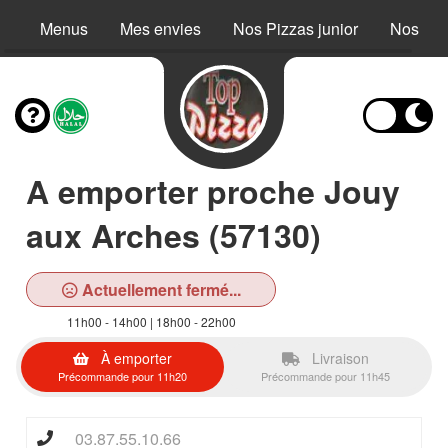
Menus
Mes envies
Nos Pizzas junior
Nos Piz
A emporter proche Jouy
aux Arches (57130)
Actuellement fermé...
11h00 - 14h00 | 18h00 - 22h00
À emporter
Livraison
Précommande pour 11h20
Précommande pour 11h45
03.87.55.10.66