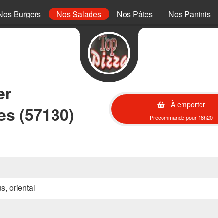
Nos Burgers
Nos Salades
Nos Pâtes
Nos Paninis
er
À emporter
es (57130)
Précommande pour 18h20
s, oriental