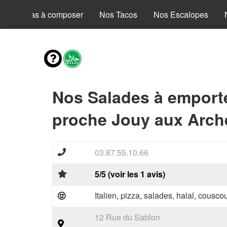
Nos Pizzas à composer
Nos Tacos
Nos Escalopes
Nos Salades à emport
proche Jouy aux Arch
03.87.55.10.66
5/5 (voir les 1 avis)
Italien, pizza, salades, halal, couscou
12 Rue du Sablon