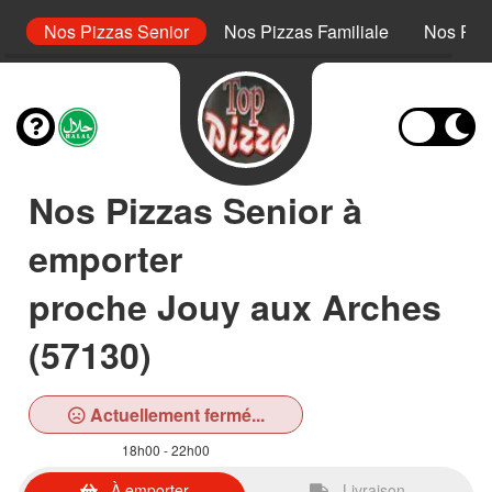
or
Nos Pizzas Senior
Nos Pizzas Familiale
Nos Piz
Nos Pizzas Senior à
emporter
proche Jouy aux Arches
(57130)
Actuellement fermé...
18h00 - 22h00
À emporter
Livraison