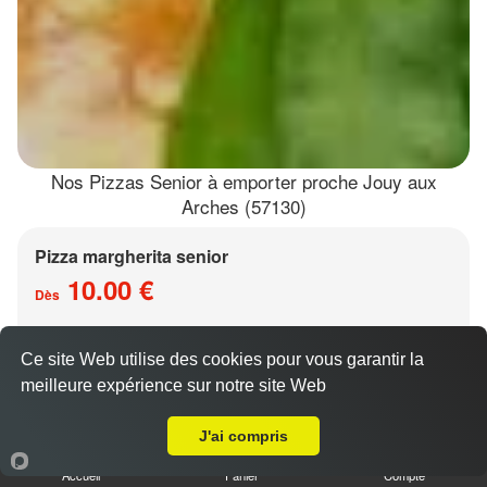
Nos Pizzas Senior à emporter proche Jouy aux
Arches (57130)
Pizza margherita senior
10.00 €
Dès
Ce site Web utilise des cookies pour vous garantir la
Base sauce tomate, mozzarella
meilleure expérience sur notre site Web
A Emporter sur Jouy aux Arches
J'ai compris
Accueil
Panier
Compte