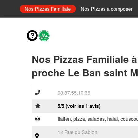
 Senior
Nos Pizzas Familiale
Nos Pizzas à composer
Nos Pizzas Familiale 
proche Le Ban saint M
03.87.55.10.66
5/5 (voir les 1 avis)
Italien, pizza, salades, halal, couscou
12 Rue du Sablon