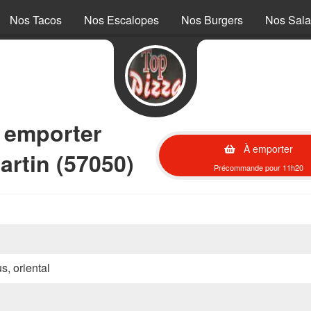
Nos Tacos
Nos Escalopes
Nos Burgers
Nos Sal
à emporter
À emporter
artin (57050)
Précommande pour 11h20
s, oriental