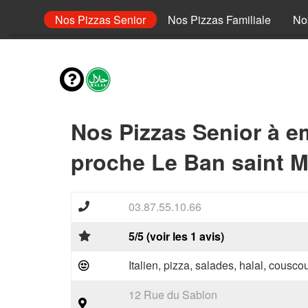
 junior
Nos Pizzas Senior
Nos Pizzas Familiale
No
Nos Pizzas Senior à e
proche Le Ban saint M
03.87.55.10.66
5/5 (voir les 1 avis)
Italien, pizza, salades, halal, couscou
12 Rue du Sablon