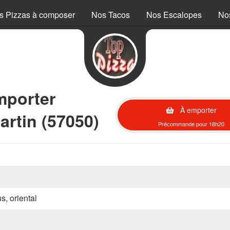
s Pizzas à composer
Nos Tacos
Nos Escalopes
No
mporter
À emporter
artin (57050)
Précommande pour 18h20
s, oriental