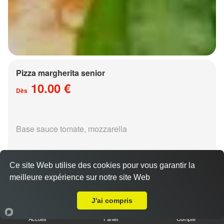
Pizza margherita senior
10.00 €
Dès
Base sauce tomate, mozzarella
Ce site Web utilise des cookies pour vous garantir la
meilleure expérience sur notre site Web
A Emporter sur Metz Grigy
Pizza régina senior
J'ai compris
15.00 €
Dès
Accueil
Panier
Compte