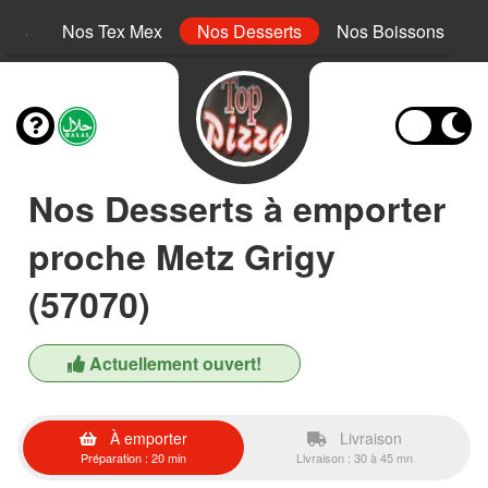
inis
Nos Tex Mex
Nos Desserts
Nos Boissons
Nos Desserts à emporter
proche Metz Grigy
(57070)
Actuellement ouvert!
À emporter
Livraison
Préparation : 20 min
Livraison : 30 à 45 mn