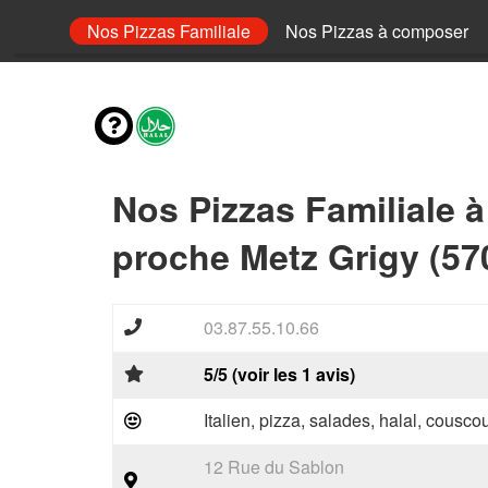
 Senior
Nos Pizzas Familiale
Nos Pizzas à composer
Nos Pizzas Familiale 
proche Metz Grigy (57
03.87.55.10.66
5/5 (voir les 1 avis)
Italien, pizza, salades, halal, couscou
12 Rue du Sablon