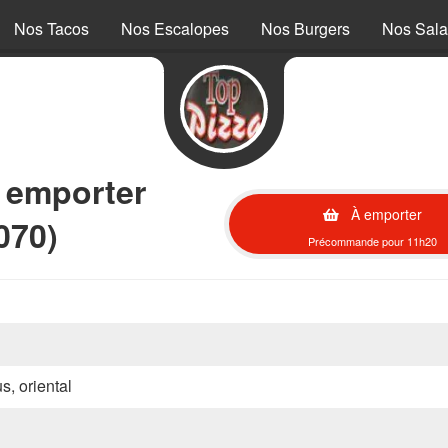
Nos Tacos
Nos Escalopes
Nos Burgers
Nos Sal
à emporter
À emporter
070)
Précommande pour 11h20
s, oriental