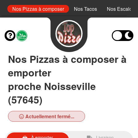
le
Nos Pizzas à composer
Nos Tacos
Nos Escalope
Nos Pizzas à composer à
emporter
proche Noisseville
(57645)
Actuellement fermé...
À emporter
Livraison