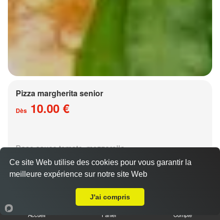
Pizza margherita senior
10.00 €
Dès
Base sauce tomate, mozzarella
Ce site Web utilise des cookies pour vous garantir la
meilleure expérience sur notre site Web
A Emporter sur Noisseville
J'ai compris
Accueil
Panier
Compte
Pizza régina senior