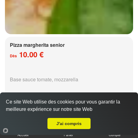
Pizza margherita senior
10.00 €
Dès
Base sauce tomate, mozzarella
Ce site Web utilise des cookies pour vous garantir la
meilleure expérience sur notre site Web
A Emporter sur Noisseville
Pizza régina senior
J'ai compris
15.00 €
Dès
Accueil
Panier
Compte