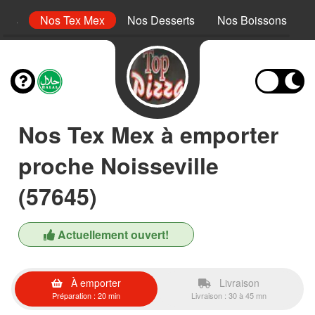
inis
Nos Tex Mex
Nos Desserts
Nos Boissons
Nos Tex Mex à emporter
proche Noisseville
(57645)
Actuellement ouvert!
À emporter
Livraison
Préparation : 20 min
Livraison : 30 à 45 mn