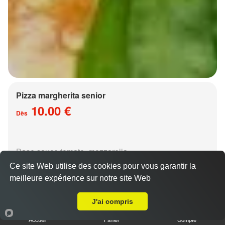
Pizza margherita senior
10.00 €
Dès
Base sauce tomate, mozzarella
Ce site Web utilise des cookies pour vous garantir la
meilleure expérience sur notre site Web
A Emporter sur Plappeville
J'ai compris
Accueil
Panier
Compte
Pizza régina senior