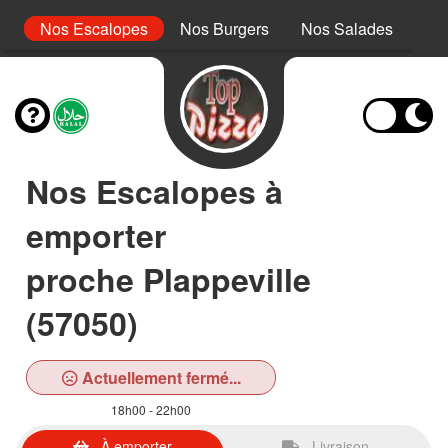
s
Nos Escalopes
Nos Burgers
Nos Salades
No
Nos Escalopes à
emporter
proche Plappeville
(57050)
Actuellement fermé...
18h00 - 22h00
À emporter
Livraison