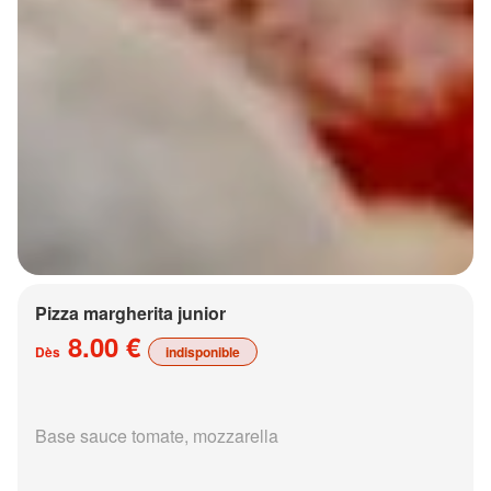
Pizza margherita junior
8.00 €
Dès
indisponible
Base sauce tomate, mozzarella