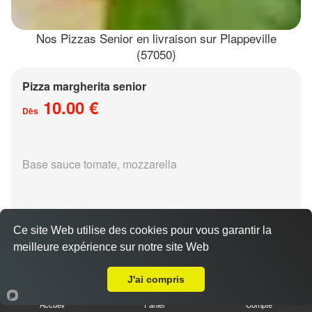
Nos Pizzas Senior en livraison sur Plappeville
(57050)
Pizza margherita senior
10.00 €
Dès
Base sauce tomate, mozzarella
Ce site Web utilise des cookies pour vous garantir la
meilleure expérience sur notre site Web
Livraison sur Plappeville
Pizza régina senior
15.00 €
J'ai compris
Dès
Accueil
Panier
Compte