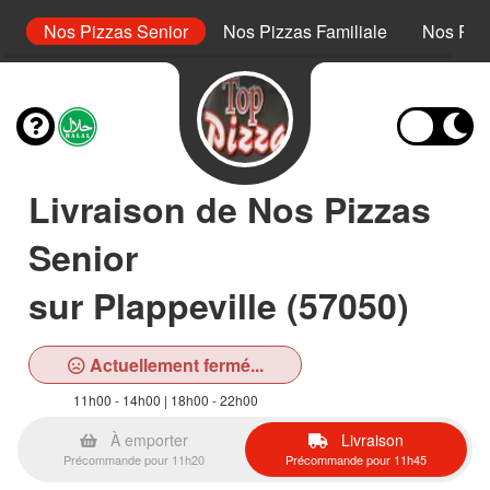
or
Nos Pizzas Senior
Nos Pizzas Familiale
Nos Piz
Livraison de Nos Pizzas
Senior
sur Plappeville (57050)
Actuellement fermé...
11h00 - 14h00 | 18h00 - 22h00
À emporter
Livraison
Précommande pour 11h20
Précommande pour 11h45