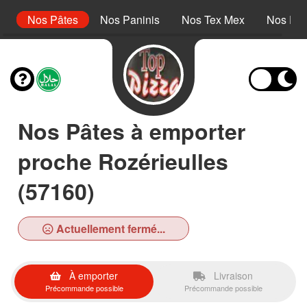
s
Nos Pâtes
Nos Paninis
Nos Tex Mex
Nos Des
Nos Pâtes à emporter
proche Rozérieulles
(57160)
Actuellement fermé...
À emporter
Livraison
Précommande possible
Précommande possible