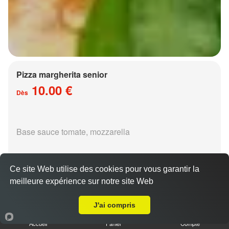
Pizza margherita senior
10.00 €
Dès
Base sauce tomate, mozzarella
Ce site Web utilise des cookies pour vous garantir la
meilleure expérience sur notre site Web
A Emporter sur Rozérieulles
Pizza régina senior
J'ai compris
15.00 €
Dès
Accueil
Panier
Compte