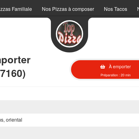
zzas Familiale
Nos Pizzas à composer
Nos Tacos
mporter
À emporter
57160)
Préparation : 20 min
s, oriental