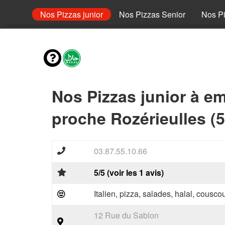
envies
Nos Pizzas junior
Nos Pizzas Senior
Nos Pi
Nos Pizzas junior à e
proche Rozérieulles (
03.87.55.10.66
5/5 (voir les 1 avis)
Italien, pizza, salades, halal, couscou
12 Rue du Sablon