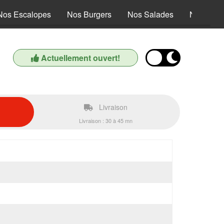
Nos Escalopes
Nos Burgers
Nos Salades
Nos Pâte
Actuellement ouvert!
Livraison
Livraison : 30 à 45 mn