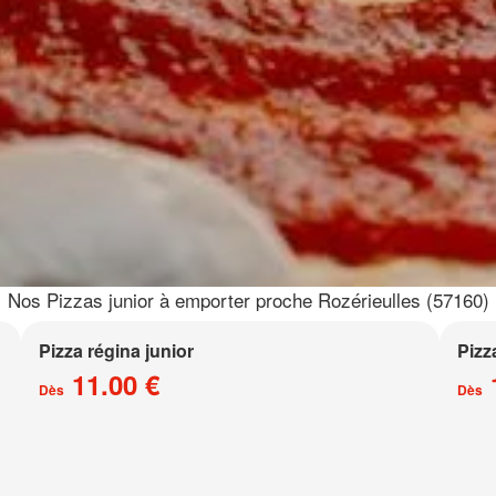
Nos Pizzas junior à emporter proche Rozérieulles (57160)
Pizza régina junior
Pizz
11.00 €
Dès
Dès