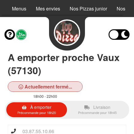
Menus
Mes envies
Nos Pizzas junior
Nos Piz
A emporter proche Vaux
(57130)
Actuellement fermé...
18h00 - 22h00
À emporter
Livraison
Précommande pour 18h20
Précommande pour 18h45
03.87.55.10.66