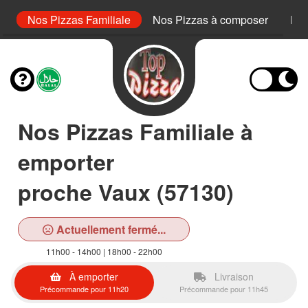
or
Nos Pizzas Familiale
Nos Pizzas à composer
Nos
Nos Pizzas Familiale à
emporter
proche Vaux (57130)
Actuellement fermé...
11h00 - 14h00 | 18h00 - 22h00
À emporter
Livraison
Précommande pour 11h20
Précommande pour 11h45