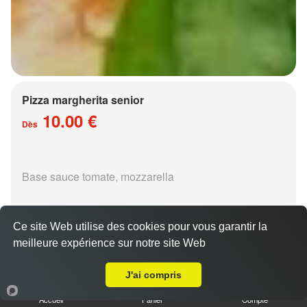
Pizza margherita senior
10.00 €
Dès
Base sauce tomate, mozzarella
Ce site Web utilise des cookies pour vous garantir la
meilleure expérience sur notre site Web
A Emporter sur Vaux
Pizza régina senior
J'ai compris
15.00 €
Dès
Accueil
Panier
Compte