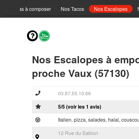
Nos Pizzas à composer
Nos Tacos
Nos Escalopes
Nos Escalopes à empo
proche Vaux (57130)
03.87.55.10.66
5/5 (voir les 1 avis)
Italien, pizza, salades, halal, couscou
12 Rue du Sablon