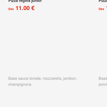
Pizza régina junior
Pizz
11.00 €
Dès
Dès
Base sauce tomate, mozzarella, jambon,
Base
champignons
poivr