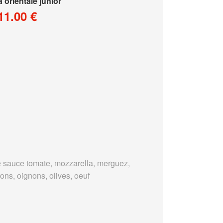
a orientale junior
11.00 €
 sauce tomate, mozzarella, merguez,
ons, oignons, olives, oeuf