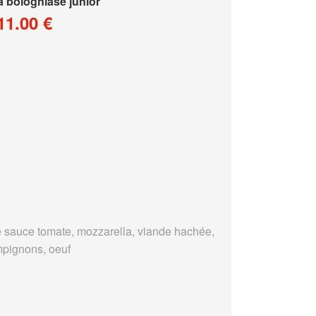
a bologniase junior
11.00 €
 sauce tomate, mozzarella, viande hachée,
pignons, oeuf