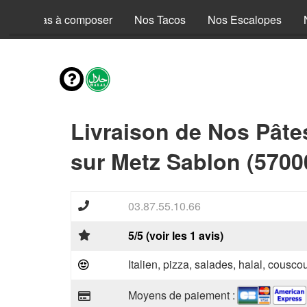
Nos Pizzas à composer
Nos Tacos
Nos Escalopes
Livraison de Nos Pâte
sur Metz Sablon (5700
03.87.55.10.66
5/5 (voir les 1 avis)
Italien, pizza, salades, halal, couscou
Moyens de paiement :