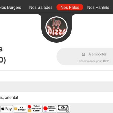
Nos Burgers
Nos Salades
Nos Pâtes
Nos Paninis
s
À emporter
0)
Précommande pour 18h20
s, oriental