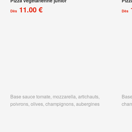
Pizza végétarienne junior
Pizz
11.00 €
Dès
Dès
Base sauce tomate, mozzarella, artichauts,
Base
poivrons, olives, champignons, aubergines
cham