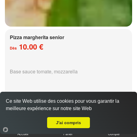
Pizza margherita senior
10.00 €
Dès
Base sauce tomate, mozzarella
Ce site Web utilise des cookies pour vous garantir la
meilleure expérience sur notre site Web
Livraison sur Saint Julien lès Metz
Pizza régina senior
15.00 €
J'ai compris
Dès
Accueil
Panier
Compte