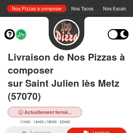
le
Nos Pizzas à composer
Nos Tacos
Nos Escalope
Livraison de Nos Pizzas à
composer
sur Saint Julien lès Metz
(57070)
Actuellement fermé...
11h00 - 14h00 | 18h00 - 22h00
À emporter
Livraison