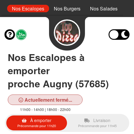
s
Nos Escalopes
Nos Burgers
Nos Salades
No
Nos Escalopes à
emporter
proche Augny (57685)
Actuellement fermé...
11h00 - 14h00 | 18h00 - 22h00
À emporter
Livraison
Précommande pour 11h20
Précommande pour 11h45