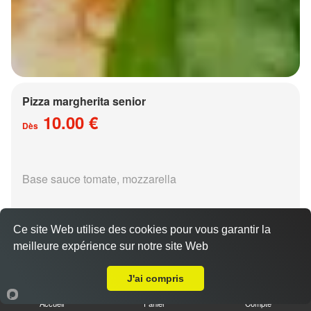
Pizza margherita senior
10.00 €
Dès
Base sauce tomate, mozzarella
Ce site Web utilise des cookies pour vous garantir la
meilleure expérience sur notre site Web
A Emporter sur Augny
Pizza régina senior
J'ai compris
15.00 €
Dès
Accueil
Panier
Compte