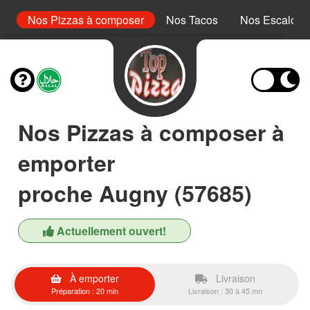
le
Nos Pizzas à composer
Nos Tacos
Nos Escalope
Nos Pizzas à composer à
emporter
proche Augny (57685)
Actuellement ouvert!
À emporter
Livraison
Préparation : 20 min
Livraison : 30 à 45 mn