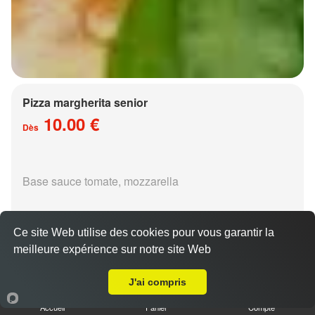
Pizza margherita senior
10.00 €
Dès
Base sauce tomate, mozzarella
Ce site Web utilise des cookies pour vous garantir la
meilleure expérience sur notre site Web
A Emporter sur Augny
Pizza régina senior
J'ai compris
15.00 €
Dès
Accueil
Panier
Compte