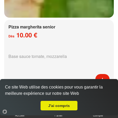
Pizza margherita senior
10.00 €
Dès
Base sauce tomate, mozzarella
Ce site Web utilise des cookies pour vous garantir la
Pizza régina senior
meilleure expérience sur notre site Web
A Emporter sur Augny
15.00 €
Dès
J'ai compris
Accueil
Panier
Compte