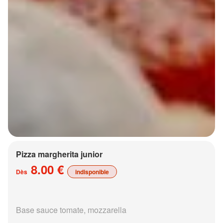
Pizza margherita junior
8.00 €
Dès
indisponible
Base sauce tomate, mozzarella