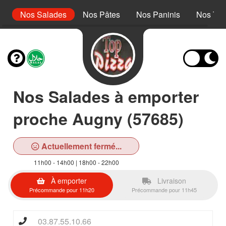
s
Nos Salades
Nos Pâtes
Nos Paninis
Nos Tex
Nos Salades à emporter
proche Augny (57685)
Actuellement fermé...
11h00 - 14h00 | 18h00 - 22h00
À emporter
Livraison
Précommande pour 11h20
Précommande pour 11h45
03.87.55.10.66