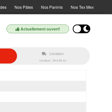
ades
Nos Pâtes
Nos Paninis
Nos Tex Mex
Nos D
Actuellement ouvert!
Livraison
Livraison : 30 à 45 mn