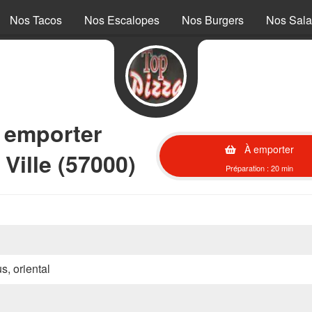
Nos Tacos
Nos Escalopes
Nos Burgers
Nos Sal
à emporter
À emporter
Ville (57000)
Préparation : 20 min
s, oriental