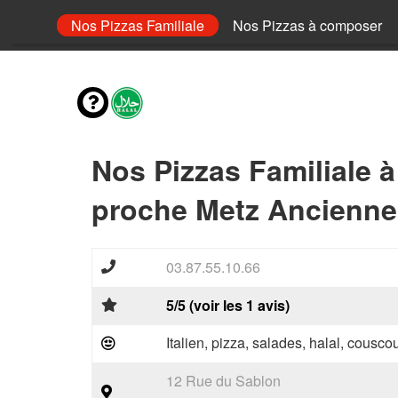
 Senior
Nos Pizzas Familiale
Nos Pizzas à composer
Nos Pizzas Familiale 
proche Metz Ancienne 
03.87.55.10.66
5/5 (voir les 1 avis)
Italien, pizza, salades, halal, couscou
12 Rue du Sablon