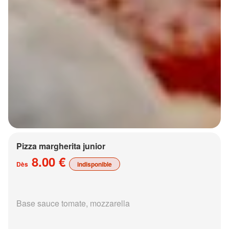
Pizza margherita junior
8.00 €
Dès
indisponible
Base sauce tomate, mozzarella