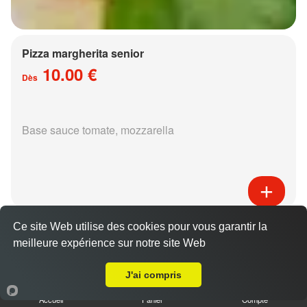
Pizza margherita senior
10.00 €
Dès
Base sauce tomate, mozzarella
Pizza régina senior
Ce site Web utilise des cookies pour vous garantir la
15.00 €
meilleure expérience sur notre site Web
Dès
Livraison sur Metz Ancienne Ville
J'ai compris
Accueil
Panier
Compte
Base sauce tomate, mozzarella, jambon,