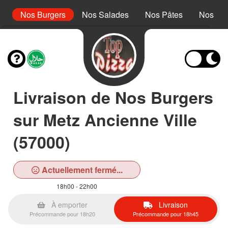
s
Nos Burgers
Nos Salades
Nos Pâtes
Nos Pan
Livraison de Nos Burgers
sur Metz Ancienne Ville
(57000)
Actuellement fermé...
18h00 - 22h00
À emporter
Livraison
Précommande pour 18h20
Précommande pour 18h45