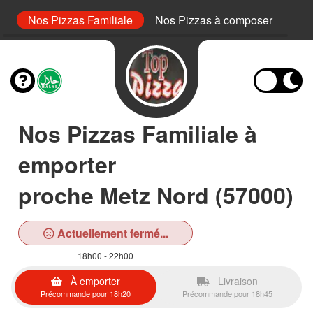
or
Nos Pizzas Familiale
Nos Pizzas à composer
Nos
Nos Pizzas Familiale à
emporter
proche Metz Nord (57000)
Actuellement fermé...
18h00 - 22h00
À emporter
Livraison
Précommande pour 18h20
Précommande pour 18h45