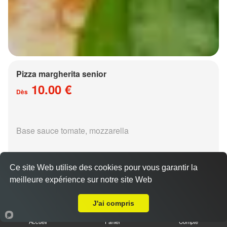
Pizza margherita senior
10.00 €
Dès
Base sauce tomate, mozzarella
Ce site Web utilise des cookies pour vous garantir la
meilleure expérience sur notre site Web
A Emporter sur Metz Nord
Pizza régina senior
J'ai compris
15.00 €
Dès
Accueil
Panier
Compte