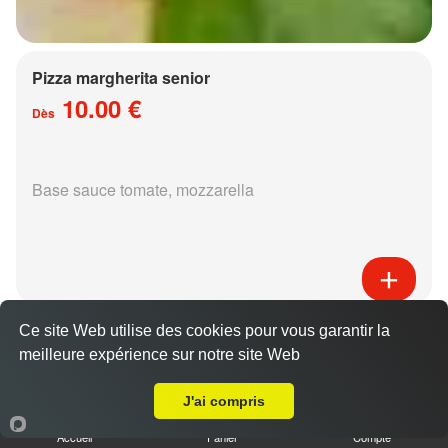
Pizza margherita senior
10.00 €
Dès
Base sauce tomate, mozzarella
Pizza régina senior
Ce site Web utilise des cookies pour vous garantir la
15.00 €
meilleure expérience sur notre site Web
Dès
Livraison sur Metz Nord
J'ai compris
Accueil
Panier
Compte
Base sauce tomate, mozzarella, jambon,