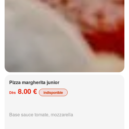
Pizza margherita junior
8.00 €
Dès
indisponible
Base sauce tomate, mozzarella