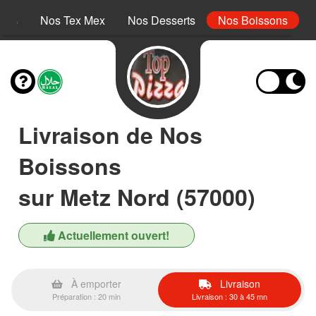
inis
Nos Tex Mex
Nos Desserts
Nos Boissons
Livraison de Nos
Boissons
sur Metz Nord (57000)
Actuellement ouvert!
À emporter
Livraison
Préparation : 20 min
Livraison : 30 à 45 mn