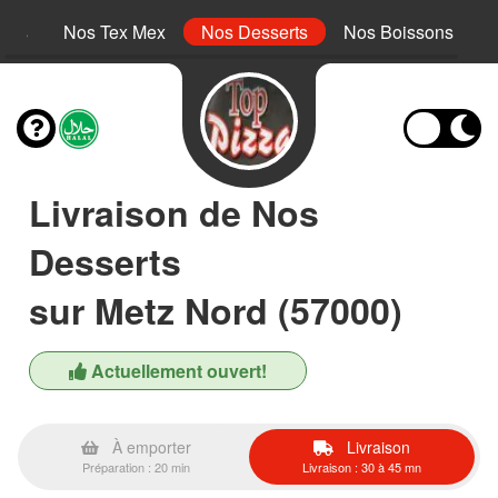
inis
Nos Tex Mex
Nos Desserts
Nos Boissons
Livraison de Nos
Desserts
sur Metz Nord (57000)
Actuellement ouvert!
À emporter
Livraison
Préparation : 20 min
Livraison : 30 à 45 mn