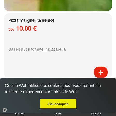
Pizza margherita senior
10.00 €
Dès
Base sauce tomate, mozzarella
Pizza régina senior
Ce site Web utilise des cookies pour vous garantir la
15.00 €
meilleure expérience sur notre site Web
Dès
Livraison sur Metz Nord
J'ai compris
Accueil
Panier
Compte
Base sauce tomate, mozzarella, jambon,