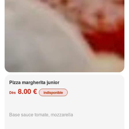
Pizza margherita junior
8.00 €
Dès
indisponible
Base sauce tomate, mozzarella